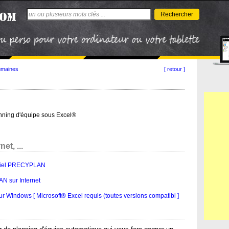
Rechercher
umaines
[ retour ]
nning d'équipe sous Excel®
et, ...
ogiciel PRECYPLAN
N sur Internet
Windows [ Microsoft® Excel requis (toutes versions compatibl ]