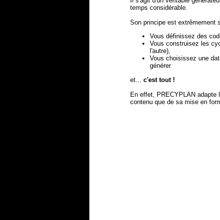
Il s'agit d'un véritable générat
temps considérable.
Son principe est extrêmement s
Vous définissez des cod
Vous construisez les cycl
l'autre),
Vous choisissez une date
générer
et...
c'est tout !
En effet, PRECYPLAN adapte le 
contenu que de sa mise en for