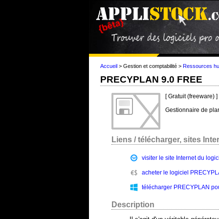
Accueil
>
Gestion et comptabilité
>
Ressources h
PRECYPLAN 9.0 FREE
[ Gratuit (freeware) ]
Gestionnaire de pla
Liens / télécharger, sites Intern
visiter le site Internet du l
acheter le logiciel PRECYPLA
télécharger PRECYPLAN pour 
Description