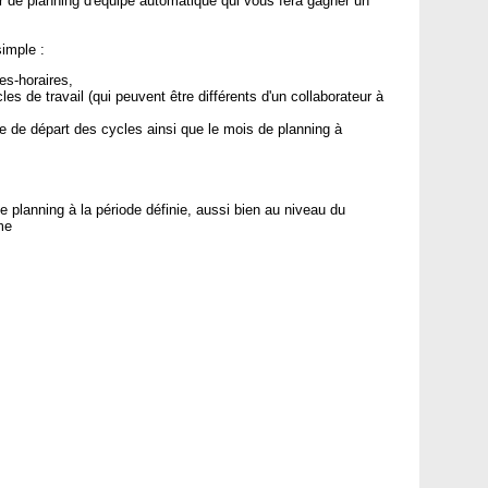
eur de planning d'équipe automatique qui vous fera gagner un
imple :
es-horaires,
es de travail (qui peuvent être différents d'un collaborateur à
 de départ des cycles ainsi que le mois de planning à
planning à la période définie, aussi bien au niveau du
me